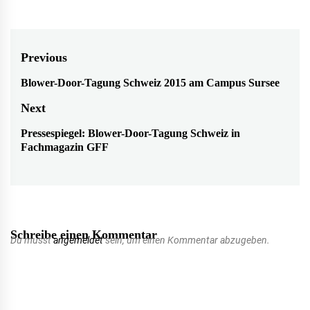
Beitragsnavigation
Previous
Blower-Door-Tagung Schweiz 2015 am Campus Sursee
Previous
post:
Next
Pressespiegel: Blower-Door-Tagung Schweiz in
Next
Fachmagazin GFF
post:
Schreibe einen Kommentar
Du musst
angemeldet
sein, um einen Kommentar abzugeben.