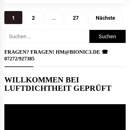
Seitennummerierung
1
2
…
27
Nächste
der
Suchen
Beiträge
nach:
FRAGEN? FRAGEN! HM@BIONIC3.DE ☎︎
07272/927385
WILLKOMMEN BEI
LUFTDICHTHEIT GEPRÜFT