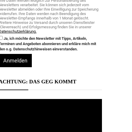
Ihre Daten werden lediglich zur Personalisierung des
Newsletters verarbeitet. Sie können sich jederzeit vom
Newsletter abmelden oder Ihre Einwilligung zur Speicherung
widerrufen. Ihre Daten werden nach Beendigung des
Newsletter-Empfangs innerhalb von 1 Monat gelöscht.
Weitere Hinweise zu Versand durch unseren Dienstleister
(Cleverreach) und Erfolgsmessung finden Sie in unserer
Datenschutzerklärung.
Ja, ich möchte den Newsletter mit Tipps, Artikeln,
Terminen und Angeboten abonnieren und erkläre mich mit
den o.g. Datenschutzhinweisen einverstanden.
Anmelden
ACHTUNG: DAS GEG KOMMT