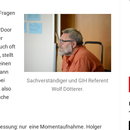
 Fragen
rDoor
er
ch oft
stellt
einen
kann
ei
Sachverständiger und GIH Referent
 also
Wolf Dötterer.
uche
 Messung: nur eine Momentaufnahme. Holger