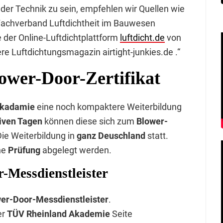
er Technik zu sein, empfehlen wir Quellen wie
 Fachverband Luftdichtheit im Bauwesen
re der Online-Luftdichtplattform
luftdicht.de
von
re Luftdichtungsmagazin airtight-junkies.de .“
ower-Door-Zertifikat
Akadamie
eine noch kompaktere Weiterbildung
siven Tagen
können diese sich zum
Blower-
ie Weiterbildung in
ganz Deuschland
statt.
ne
Prüfung
abgelegt werden.
-Messdienstleister
wer-Door-Messdienstleister
.
er
TÜV Rheinland Akademie
Seite