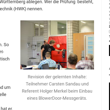
ürttemberg ablegen. Wer die Prüfung besteht,
stechnik (HWK) nennen.
n. So
IH-
tisch
Revision der gelernten Inhalte:
Teilnehmer Carsten Sandau und
und um
Referent Holger Merkel beim Einbau
elle
eines BlowerDoor-Messgeräts.
hat er,