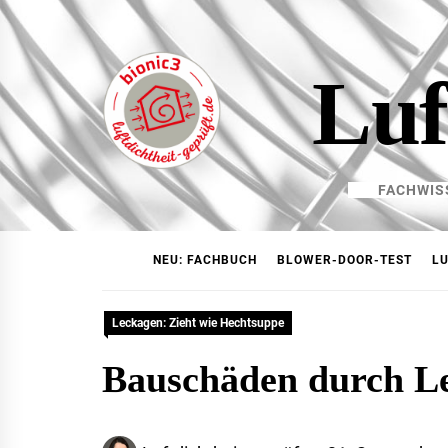
Skip
to
content
Luf
FACHWIS
NEU: FACHBUCH
BLOWER-DOOR-TEST
LU
Leckagen: Zieht wie Hechtsuppe
Bauschäden durch L