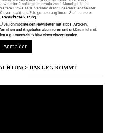
Newsletter-Empfangs innerhalb von 1 Monat gelöscht.
Weitere Hinweise zu Versand durch unseren Dienstleister
(Cleverreach) und Erfolgsmessung finden Sie in unserer
Datenschutzerklärung.
Ja, ich möchte den Newsletter mit Tipps, Artikeln,
Terminen und Angeboten abonnieren und erkläre mich mit
den o.g. Datenschutzhinweisen einverstanden.
Anmelden
ACHTUNG: DAS GEG KOMMT