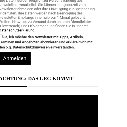
Ihre Daten werden lediglich zur Personalisierung des
Newsletters verarbeitet. Sie können sich jederzeit vom
Newsletter abmelden oder Ihre Einwilligung zur Speicherung
widerrufen. Ihre Daten werden nach Beendigung des
Newsletter-Empfangs innerhalb von 1 Monat gelöscht.
Weitere Hinweise zu Versand durch unseren Dienstleister
(Cleverreach) und Erfolgsmessung finden Sie in unserer
Datenschutzerklärung.
Ja, ich möchte den Newsletter mit Tipps, Artikeln,
Terminen und Angeboten abonnieren und erkläre mich mit
den o.g. Datenschutzhinweisen einverstanden.
Anmelden
ACHTUNG: DAS GEG KOMMT