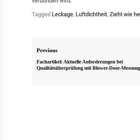
verbunden wird.
Tagged
Leckage
,
Luftdichtheit
,
Zieht wie h
Beitragsnavigation
Previous
Fachartikel: Aktuelle Anforderungen bei
Previous
Qualitätsüberprüfung mit Blower-Door-Messun
post: