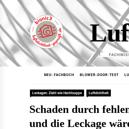
Skip
to
content
Luf
FACHWIS
NEU: FACHBUCH
BLOWER-DOOR-TEST
LU
Leckagen: Zieht wie Hechtsuppe
Luftdichtheit
Schaden durch fehlen
und die Leckage wär