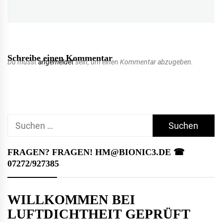
post:
Schreibe einen Kommentar
Du musst
angemeldet
sein, um einen Kommentar abzugeben.
Suchen
nach:
FRAGEN? FRAGEN! HM@BIONIC3.DE ☎︎
07272/927385
WILLKOMMEN BEI
LUFTDICHTHEIT GEPRÜFT