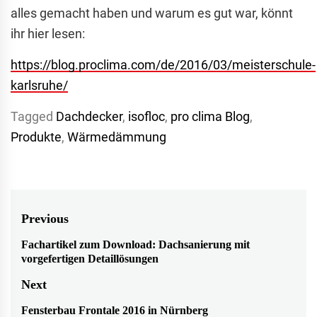
alles gemacht haben und warum es gut war, könnt
ihr hier lesen:
https://blog.proclima.com/de/2016/03/meisterschule-
karlsruhe/
Tagged
Dachdecker
,
isofloc
,
pro clima Blog
,
Produkte
,
Wärmedämmung
Beitragsnavigation
Previous
Fachartikel zum Download: Dachsanierung mit
Previous
vorgefertigen Detaillösungen
post:
Next
Fensterbau Frontale 2016 in Nürnberg
Next