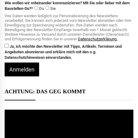
Wie wollen wir miteinander kommunizieren? Mit Sie oder lieber mit dem
Baustellen-Du?*
Du
Sie
Ihre Daten werden lediglich zur Personalisierung des Newsletters
verarbeitet. Sie können sich jederzeit vom Newsletter abmelden oder Ihre
Einwilligung zur Speicherung widerrufen. Ihre Daten werden nach
Beendigung des Newsletter-Empfangs innerhalb von 1 Monat gelöscht.
Weitere Hinweise zu Versand durch unseren Dienstleister (Cleverreach)
und Erfolgsmessung finden Sie in unserer
Datenschutzerklärung.
Ja, ich möchte den Newsletter mit Tipps, Artikeln, Terminen und
Angeboten abonnieren und erkläre mich mit den o.g.
Datenschutzhinweisen einverstanden.
Anmelden
ACHTUNG: DAS GEG KOMMT