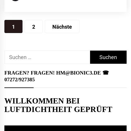
Seitennummerierung
1
2
Nächste
der
Beiträge
Suchen
nach:
FRAGEN? FRAGEN! HM@BIONIC3.DE ☎︎
07272/927385
WILLKOMMEN BEI
LUFTDICHTHEIT GEPRÜFT