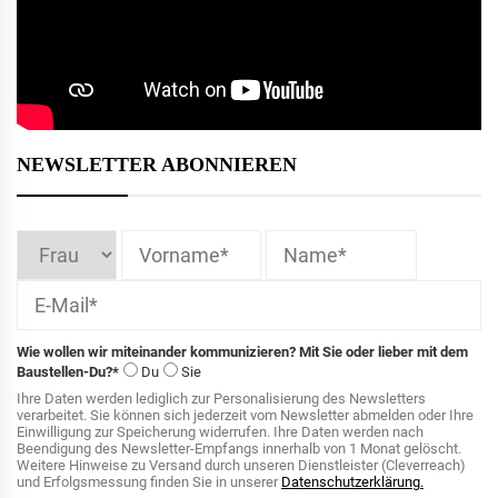
NEWSLETTER ABONNIEREN
Wie wollen wir miteinander kommunizieren? Mit Sie oder lieber mit dem
Baustellen-Du?*
Du
Sie
Ihre Daten werden lediglich zur Personalisierung des Newsletters
verarbeitet. Sie können sich jederzeit vom Newsletter abmelden oder Ihre
Einwilligung zur Speicherung widerrufen. Ihre Daten werden nach
Beendigung des Newsletter-Empfangs innerhalb von 1 Monat gelöscht.
Weitere Hinweise zu Versand durch unseren Dienstleister (Cleverreach)
und Erfolgsmessung finden Sie in unserer
Datenschutzerklärung.