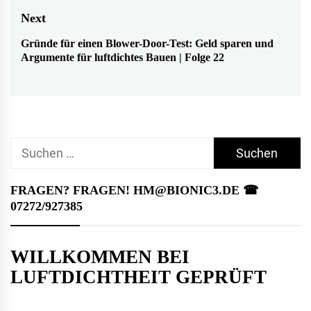
post:
Next
Gründe für einen Blower-Door-Test: Geld sparen und
Next
Argumente für luftdichtes Bauen | Folge 22
post:
Suchen
nach:
FRAGEN? FRAGEN! HM@BIONIC3.DE ☎︎
07272/927385
WILLKOMMEN BEI
LUFTDICHTHEIT GEPRÜFT