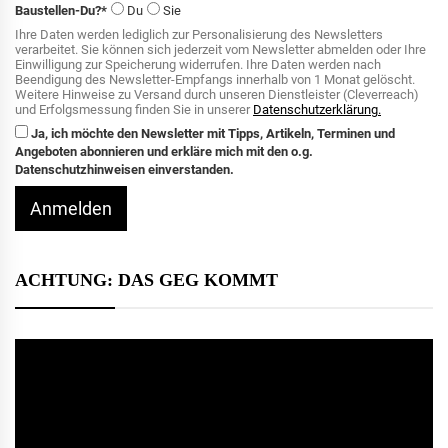
Baustellen-Du?*
Du
Sie
Ihre Daten werden lediglich zur Personalisierung des Newsletters
verarbeitet. Sie können sich jederzeit vom Newsletter abmelden oder Ihre
Einwilligung zur Speicherung widerrufen. Ihre Daten werden nach
Beendigung des Newsletter-Empfangs innerhalb von 1 Monat gelöscht.
Weitere Hinweise zu Versand durch unseren Dienstleister (Cleverreach)
und Erfolgsmessung finden Sie in unserer
Datenschutzerklärung.
Ja, ich möchte den Newsletter mit Tipps, Artikeln, Terminen und
Angeboten abonnieren und erkläre mich mit den o.g.
Datenschutzhinweisen einverstanden.
Anmelden
ACHTUNG: DAS GEG KOMMT