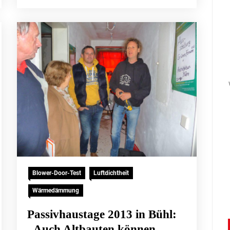
Blower-Door-Test
Luftdichtheit
Wärmedämmung
Passivhaustage 2013 in Bühl:
„Auch Altbauten können