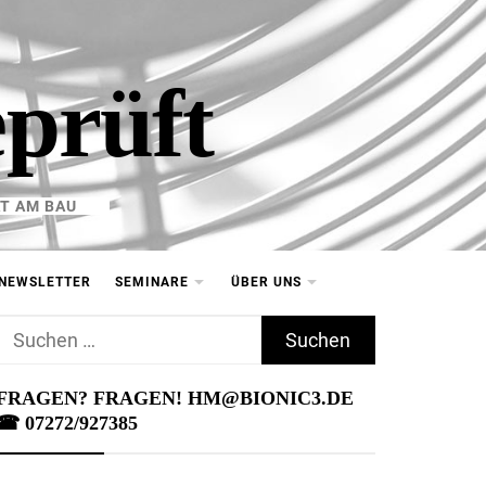
eprüft
T AM BAU
NEWSLETTER
SEMINARE
ÜBER UNS
Suchen
nach:
FRAGEN? FRAGEN! HM@BIONIC3.DE
☎︎ 07272/927385