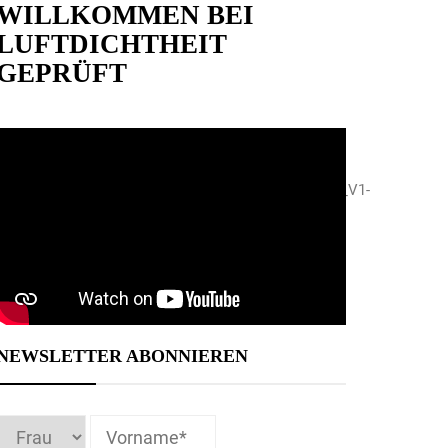
WILLKOMMEN BEI
LUFTDICHTHEIT
GEPRÜFT
wnloads_2012/Anmeldung_Climacell_Lizenzschulung_V1-
NEWSLETTER ABONNIEREN