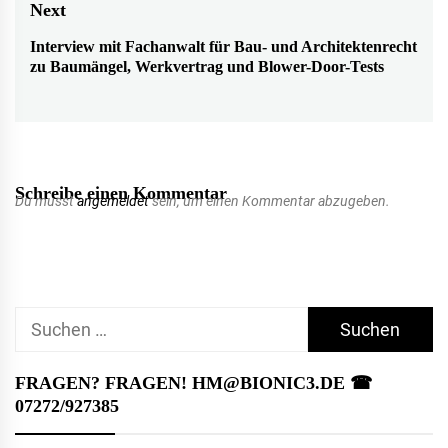
post:
Next
Interview mit Fachanwalt für Bau- und Architektenrecht
Next
zu Baumängel, Werkvertrag und Blower-Door-Tests
post:
Schreibe einen Kommentar
Du musst
angemeldet
sein, um einen Kommentar abzugeben.
Suchen
nach:
FRAGEN? FRAGEN! HM@BIONIC3.DE ☎︎
07272/927385