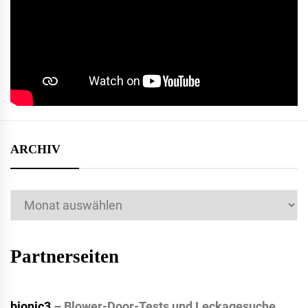
ARCHIV
Archiv
Partnerseiten
bionic3
– Blower-Door-Tests und Leckagesuche