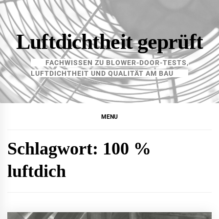
Skip
to
content
Luftdichtheit geprüft
FACHWISSEN ZU BLOWER-DOOR-TESTS,
LUFTDICHTHEIT UND QUALITÄT AM BAU
MENU
Schlagwort:
100 %
luftdich