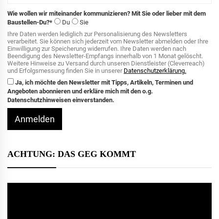
Wie wollen wir miteinander kommunizieren? Mit Sie oder lieber mit dem
Baustellen-Du?*
Du
Sie
Ihre Daten werden lediglich zur Personalisierung des Newsletters
verarbeitet. Sie können sich jederzeit vom Newsletter abmelden oder Ihre
Einwilligung zur Speicherung widerrufen. Ihre Daten werden nach
Beendigung des Newsletter-Empfangs innerhalb von 1 Monat gelöscht.
Weitere Hinweise zu Versand durch unseren Dienstleister (Cleverreach)
und Erfolgsmessung finden Sie in unserer
Datenschutzerklärung.
Ja, ich möchte den Newsletter mit Tipps, Artikeln, Terminen und
Angeboten abonnieren und erkläre mich mit den o.g.
Datenschutzhinweisen einverstanden.
Anmelden
ACHTUNG: DAS GEG KOMMT