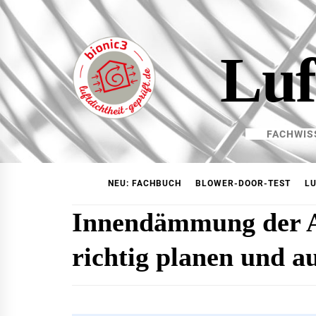
Skip
to
content
Luf
FACHWIS
NEU: FACHBUCH
BLOWER-DOOR-TEST
LU
Innendämmung der A
richtig planen und a