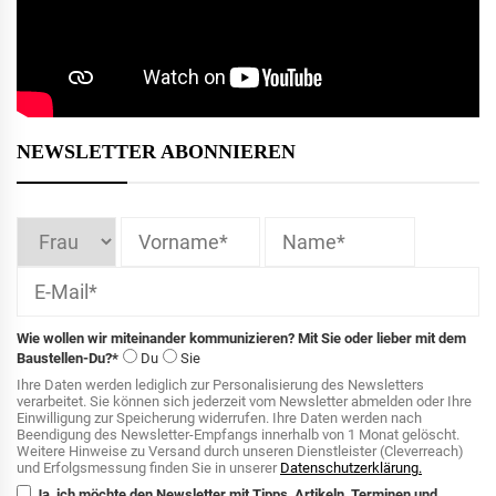
NEWSLETTER ABONNIEREN
Wie wollen wir miteinander kommunizieren? Mit Sie oder lieber mit dem
Baustellen-Du?*
Du
Sie
Ihre Daten werden lediglich zur Personalisierung des Newsletters
verarbeitet. Sie können sich jederzeit vom Newsletter abmelden oder Ihre
Einwilligung zur Speicherung widerrufen. Ihre Daten werden nach
Beendigung des Newsletter-Empfangs innerhalb von 1 Monat gelöscht.
Weitere Hinweise zu Versand durch unseren Dienstleister (Cleverreach)
und Erfolgsmessung finden Sie in unserer
Datenschutzerklärung.
Ja, ich möchte den Newsletter mit Tipps, Artikeln, Terminen und