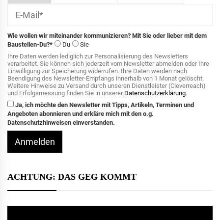
Wie wollen wir miteinander kommunizieren? Mit Sie oder lieber mit dem
Baustellen-Du?*
Du
Sie
Ihre Daten werden lediglich zur Personalisierung des Newsletters
verarbeitet. Sie können sich jederzeit vom Newsletter abmelden oder Ihre
Einwilligung zur Speicherung widerrufen. Ihre Daten werden nach
Beendigung des Newsletter-Empfangs innerhalb von 1 Monat gelöscht.
Weitere Hinweise zu Versand durch unseren Dienstleister (Cleverreach)
und Erfolgsmessung finden Sie in unserer
Datenschutzerklärung.
Ja, ich möchte den Newsletter mit Tipps, Artikeln, Terminen und
Angeboten abonnieren und erkläre mich mit den o.g.
Datenschutzhinweisen einverstanden.
Anmelden
ACHTUNG: DAS GEG KOMMT