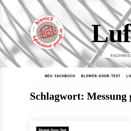
Skip
to
content
Luf
FACHWIS
NEU: FACHBUCH
BLOWER-DOOR-TEST
LU
Schlagwort:
Messung 
Blower-Door-Test