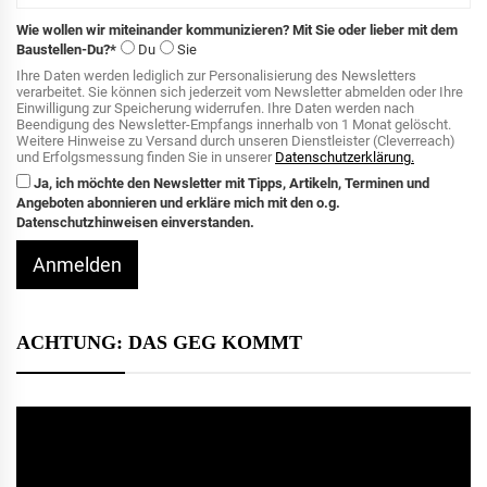
Wie wollen wir miteinander kommunizieren? Mit Sie oder lieber mit dem
Baustellen-Du?*
Du
Sie
Ihre Daten werden lediglich zur Personalisierung des Newsletters
verarbeitet. Sie können sich jederzeit vom Newsletter abmelden oder Ihre
Einwilligung zur Speicherung widerrufen. Ihre Daten werden nach
Beendigung des Newsletter-Empfangs innerhalb von 1 Monat gelöscht.
Weitere Hinweise zu Versand durch unseren Dienstleister (Cleverreach)
und Erfolgsmessung finden Sie in unserer
Datenschutzerklärung.
Ja, ich möchte den Newsletter mit Tipps, Artikeln, Terminen und
Angeboten abonnieren und erkläre mich mit den o.g.
Datenschutzhinweisen einverstanden.
Anmelden
ACHTUNG: DAS GEG KOMMT