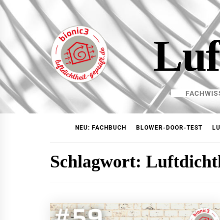
Skip
to
content
Luf
FACHWIS
NEU: FACHBUCH
BLOWER-DOOR-TEST
LU
Schlagwort:
Luftdicht