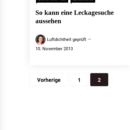
So kann eine Leckagesuche
aussehen
Luftdichtheit geprüft
10. November 2013
Seitennummerierung
Vorherige
1
2
der
Beiträge