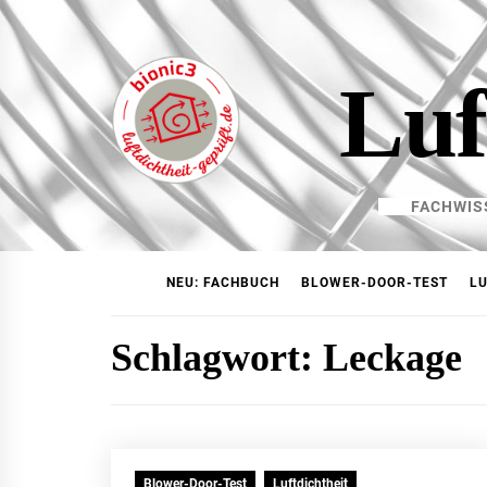
Skip
to
content
Luf
FACHWIS
NEU: FACHBUCH
BLOWER-DOOR-TEST
LU
Schlagwort:
Leckage
Blower-Door-Test
Luftdichtheit