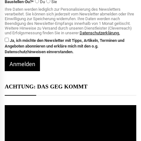
Baustellen-Du?*
Du
Sie
Ihre Daten werden lediglich zur Personalisierung des Newsletters
verarbeitet. Sie können sich jederzeit vom Newsletter abmelden oder Ihre
Einwilligung zur Speicherung widerrufen. Ihre Daten werden nach
Beendigung des Newsletter-Empfangs innerhalb von 1 Monat gelöscht.
Weitere Hinweise zu Versand durch unseren Dienstleister (Cleverreach)
und Erfolgsmessung finden Sie in unserer
Datenschutzerklärung.
Ja, ich möchte den Newsletter mit Tipps, Artikeln, Terminen und
Angeboten abonnieren und erkläre mich mit den o.g.
Datenschutzhinweisen einverstanden.
Anmelden
ACHTUNG: DAS GEG KOMMT