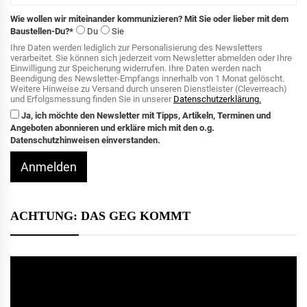
Wie wollen wir miteinander kommunizieren? Mit Sie oder lieber mit dem
Baustellen-Du?*
Du
Sie
Ihre Daten werden lediglich zur Personalisierung des Newsletters
verarbeitet. Sie können sich jederzeit vom Newsletter abmelden oder Ihre
Einwilligung zur Speicherung widerrufen. Ihre Daten werden nach
Beendigung des Newsletter-Empfangs innerhalb von 1 Monat gelöscht.
Weitere Hinweise zu Versand durch unseren Dienstleister (Cleverreach)
und Erfolgsmessung finden Sie in unserer
Datenschutzerklärung.
Ja, ich möchte den Newsletter mit Tipps, Artikeln, Terminen und
Angeboten abonnieren und erkläre mich mit den o.g.
Datenschutzhinweisen einverstanden.
Anmelden
ACHTUNG: DAS GEG KOMMT