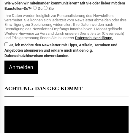
Wie wollen wir miteinander kommunizieren? Mit Sie oder lieber mit dem
Baustellen-Du?*
Du
Sie
Ihre Daten werden lediglich zur Personalisierung des Newsletters
verarbeitet. Sie können sich jederzeit vom Newsletter abmelden oder Ihre
Einwilligung zur Speicherung widerrufen. Ihre Daten werden nach
Beendigung des Newsletter-Empfangs innerhalb von 1 Monat gelöscht.
Weitere Hinweise zu Versand durch unseren Dienstleister (Cleverreach)
und Erfolgsmessung finden Sie in unserer
Datenschutzerklärung.
Ja, ich möchte den Newsletter mit Tipps, Artikeln, Terminen und
Angeboten abonnieren und erkläre mich mit den o.g.
Datenschutzhinweisen einverstanden.
Anmelden
ACHTUNG: DAS GEG KOMMT