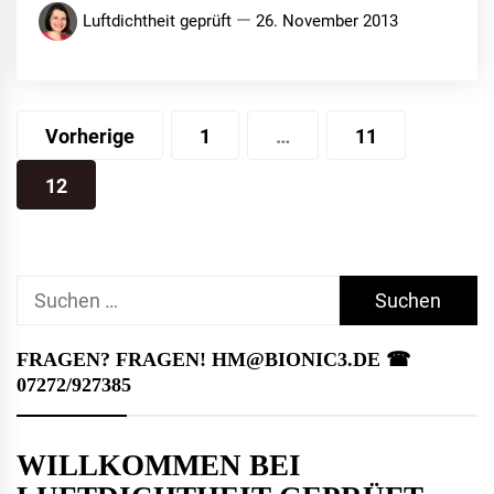
Luftdichtheit geprüft
26. November 2013
Seitennummerierung
Vorherige
1
…
11
der
12
Beiträge
Suchen
nach:
FRAGEN? FRAGEN! HM@BIONIC3.DE ☎︎
07272/927385
WILLKOMMEN BEI