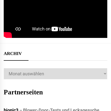
ARCHIV
Archiv
Partnerseiten
bionic3
– Blower-Door-Tests und Leckagesuche