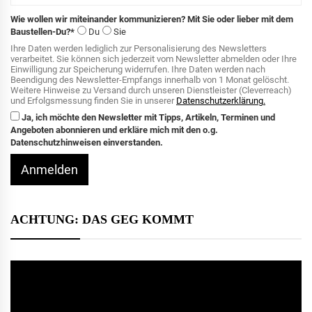
Wie wollen wir miteinander kommunizieren? Mit Sie oder lieber mit dem
Baustellen-Du?*
Du
Sie
Ihre Daten werden lediglich zur Personalisierung des Newsletters
verarbeitet. Sie können sich jederzeit vom Newsletter abmelden oder Ihre
Einwilligung zur Speicherung widerrufen. Ihre Daten werden nach
Beendigung des Newsletter-Empfangs innerhalb von 1 Monat gelöscht.
Weitere Hinweise zu Versand durch unseren Dienstleister (Cleverreach)
und Erfolgsmessung finden Sie in unserer
Datenschutzerklärung.
Ja, ich möchte den Newsletter mit Tipps, Artikeln, Terminen und
Angeboten abonnieren und erkläre mich mit den o.g.
Datenschutzhinweisen einverstanden.
Anmelden
ACHTUNG: DAS GEG KOMMT