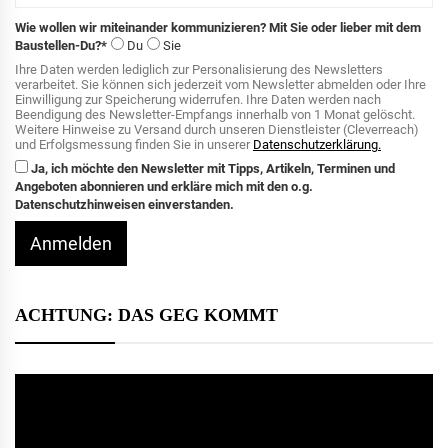
Wie wollen wir miteinander kommunizieren? Mit Sie oder lieber mit dem
Baustellen-Du?*
Du
Sie
Ihre Daten werden lediglich zur Personalisierung des Newsletters
verarbeitet. Sie können sich jederzeit vom Newsletter abmelden oder Ihre
Einwilligung zur Speicherung widerrufen. Ihre Daten werden nach
Beendigung des Newsletter-Empfangs innerhalb von 1 Monat gelöscht.
Weitere Hinweise zu Versand durch unseren Dienstleister (Cleverreach)
und Erfolgsmessung finden Sie in unserer
Datenschutzerklärung.
Ja, ich möchte den Newsletter mit Tipps, Artikeln, Terminen und
Angeboten abonnieren und erkläre mich mit den o.g.
Datenschutzhinweisen einverstanden.
Anmelden
ACHTUNG: DAS GEG KOMMT