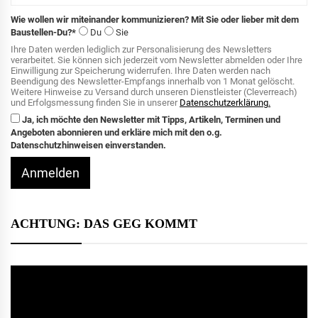
Wie wollen wir miteinander kommunizieren? Mit Sie oder lieber mit dem
Baustellen-Du?*
Du
Sie
Ihre Daten werden lediglich zur Personalisierung des Newsletters
verarbeitet. Sie können sich jederzeit vom Newsletter abmelden oder Ihre
Einwilligung zur Speicherung widerrufen. Ihre Daten werden nach
Beendigung des Newsletter-Empfangs innerhalb von 1 Monat gelöscht.
Weitere Hinweise zu Versand durch unseren Dienstleister (Cleverreach)
und Erfolgsmessung finden Sie in unserer
Datenschutzerklärung.
Ja, ich möchte den Newsletter mit Tipps, Artikeln, Terminen und
Angeboten abonnieren und erkläre mich mit den o.g.
Datenschutzhinweisen einverstanden.
Anmelden
ACHTUNG: DAS GEG KOMMT