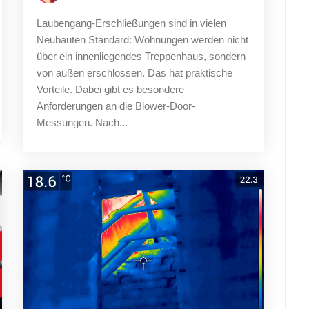
Laubengang-Erschließungen sind in vielen
Neubauten Standard: Wohnungen werden nicht
über ein innenliegendes Treppenhaus, sondern
von außen erschlossen. Das hat praktische
Vorteile. Dabei gibt es besondere
Anforderungen an die Blower-Door-
Messungen. Nach...