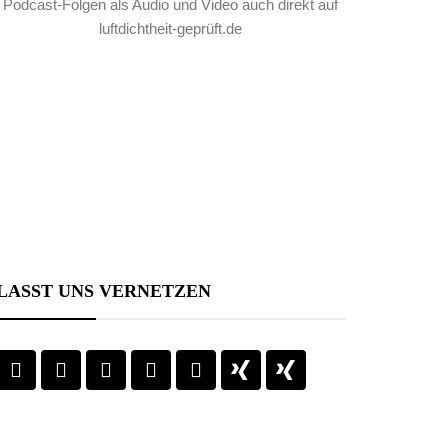
Podcast-Folgen als Audio und Video auch direkt auf
luftdichtheit-geprüft.de
LASST UNS VERNETZEN
Sie sehen gerade
einen
Platzhalterinhalt von
YouTube
. Um auf
den eigentlichen
Inhalt zuzugreifen,
klicken Sie auf die