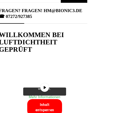
nach:
FRAGEN? FRAGEN! HM@BIONIC3.DE
☎︎ 07272/927385
WILLKOMMEN BEI
Sie sehen gerade
LUFTDICHTHEIT
einen
Platzhalterinhalt von
GEPRÜFT
YouTube
. Um auf
den eigentlichen
Inhalt zuzugreifen,
klicken Sie auf die
Schaltfläche unten.
Bitte beachten Sie,
dass dabei Daten an
Drittanbieter
weitergegeben
werden.
Mehr Informationen
Inhalt
entsperren