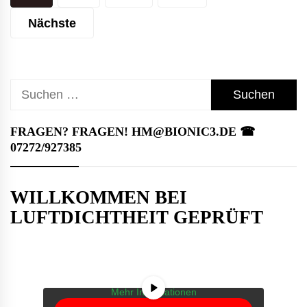
der
Nächste
Beiträge
Suchen
nach:
FRAGEN? FRAGEN! HM@BIONIC3.DE ☎︎
07272/927385
WILLKOMMEN BEI
LUFTDICHTHEIT GEPRÜFT
Sie sehen gerade einen Platzhalterinhalt von
YouTube
. Um auf den eigentlichen Inhalt
zuzugreifen, klicken Sie auf die Schaltfläche
unten. Bitte beachten Sie, dass dabei Daten
an Drittanbieter weitergegeben werden.
Mehr Informationen