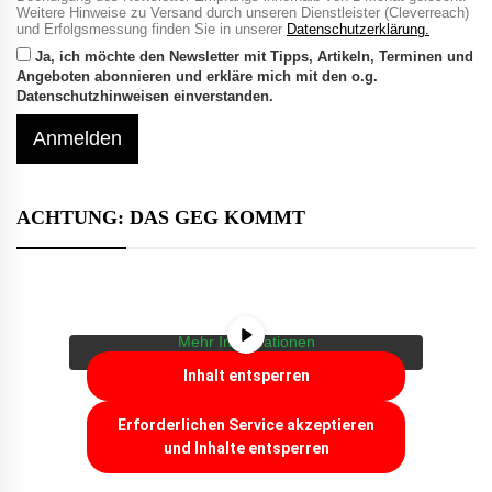
Weitere Hinweise zu Versand durch unseren Dienstleister (Cleverreach)
und Erfolgsmessung finden Sie in unserer
Datenschutzerklärung.
Ja, ich möchte den Newsletter mit Tipps, Artikeln, Terminen und
Angeboten abonnieren und erkläre mich mit den o.g.
Datenschutzhinweisen einverstanden.
Anmelden
ACHTUNG: DAS GEG KOMMT
Sie sehen gerade einen Platzhalterinhalt von
YouTube
. Um auf den eigentlichen Inhalt
zuzugreifen, klicken Sie auf die Schaltfläche
unten. Bitte beachten Sie, dass dabei Daten
an Drittanbieter weitergegeben werden.
Mehr Informationen
Inhalt entsperren
Erforderlichen Service akzeptieren
und Inhalte entsperren