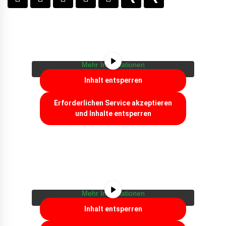
Sie sehen gerade einen Platzhalterinhalt von
YouTube
. Um auf den eigentlichen Inhalt
zuzugreifen, klicken Sie auf die Schaltfläche
unten. Bitte beachten Sie, dass dabei Daten
an Drittanbieter weitergegeben werden.
Mehr Informationen
Inhalt entsperren
Erforderlichen Service akzeptieren
und Inhalte entsperren
Sie sehen gerade einen Platzhalterinhalt von
YouTube
. Um auf den eigentlichen Inhalt
zuzugreifen, klicken Sie auf die Schaltfläche
unten. Bitte beachten Sie, dass dabei Daten
an Drittanbieter weitergegeben werden.
Mehr Informationen
Inhalt entsperren