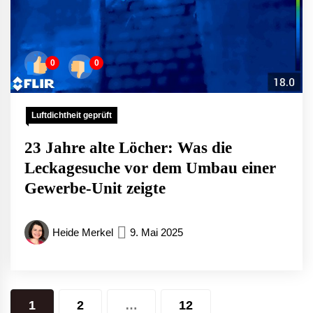
0
0
Luftdichtheit geprüft
23 Jahre alte Löcher: Was die
Leckagesuche vor dem Umbau einer
Gewerbe-Unit zeigte
Heide Merkel
9. Mai 2025
Seitennummerierung
1
2
…
12